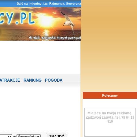
Dziś są imieniny: Izy, Rajmunda, Seweryna
ATRAKCJE
RANKING
POGODA
Polecamy
Miejsce na twoją reklamę.
Zadzwoń zapytaj tel.
75 64 19
919
w