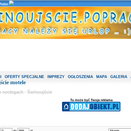
 Polen
I
OFERTY SPECJALNE
IMPREZY
OGŁOSZENIA
MAPA
GALERIA
ście motele
o noclegach - Świnoujście
Tu może być Twoja reklama
d
do
zł