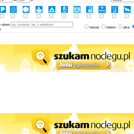
e słowo
nazwa
miasto
ulica
w