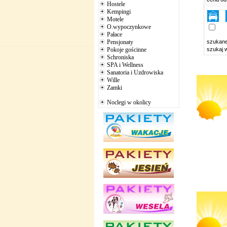
Hostele
Kempingi
Motele
O.wypoczynkowe
Pałace
Pensjonaty
szukan
Pokoje gościnne
szukaj 
Schroniska
SPA i Wellness
Sanatoria i Uzdrowiska
Wille
Zamki
Noclegi w okolicy