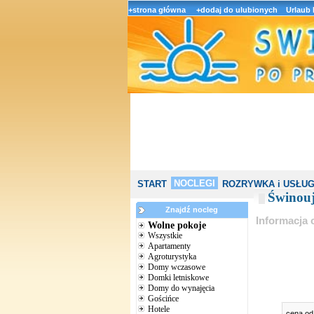
+strona główna
+dodaj do ulubionych
Urlaub
NOCLEGI
START
ROZRYWKA i USŁUG
Świnouj
Znajdź nocleg
Informacja 
Wolne pokoje
Wszystkie
Apartamenty
Agroturystyka
Domy wczasowe
Domki letniskowe
Domy do wynajęcia
Gościńce
Hotele
cena o