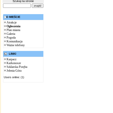
Szukaj na stronie
O MIEŚCIE
Atrakcje
Ogłoszenia
Plan miasta
Galeria
Pogoda
Komunikacja
Ważne telefony
LINKI
Karpacz
Karkonosze
Szklarska Poręba
Jelenia Góra
Users online: (1)