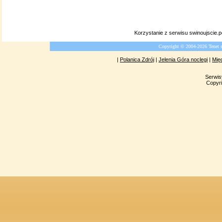
Korzystanie z serwisu swinoujscie.
Copyright © 2004-2026 Tenet 
|
Polanica Zdrój
|
Jelenia Góra noclegi
|
Mię
Serwis
Copyri